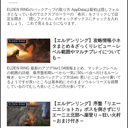
ELDEN RINGのバックアップの取り方 AppDataは最初は隠しフォル
ダとなっているのでエクスプローラーの「表示」をクリックして設
定を開き、「隠しファイル」のチェックボックスにチェックを入れ
ましょう。 これで見えるようになります。
【エルデンリング】攻略情報小ネ
ELDEN RING
タまとめ＆ざっくりレビュー～レ
ベル範囲やマルチプレイについて
も～
ELDEN RING 最新のアプデVer1.04情報まとめ、マッチングレベル
の範囲の詳細、最序盤初期レベから一気に50レベ台へ行けるルーン
稼ぎ、セーブデータのバックアップ方法etc 悪いとこばっかり書いて
るようですが良いところは基本的にそのままソウルシリーズを踏襲
しているのでむしろ良いところの方が多いです。
【エルデンリング】序盤『リエー
ELDEN RING
ニエショトカ』ボスを倒さずにリ
エーニエ北部へ崖登り～狂い火村
～おまけ付き～