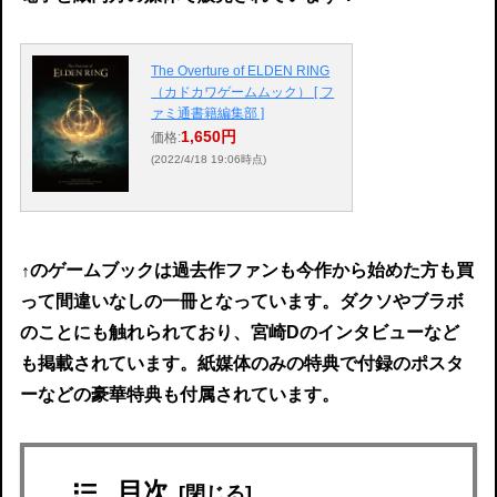
The Overture of ELDEN RING
（カドカワゲームムック） [ フ
ァミ通書籍編集部 ]
1,650円
価格:
(2022/4/18 19:06時点)
↑
のゲームブックは過去作ファンも今作から始めた方も買
って間違いなしの一冊となっています。ダクソやブラボ
のことにも触れられており、宮崎Dのインタビューなど
も掲載されています。紙媒体のみの特典で付録のポスタ
ーなどの豪華特典も付属されています。
目次