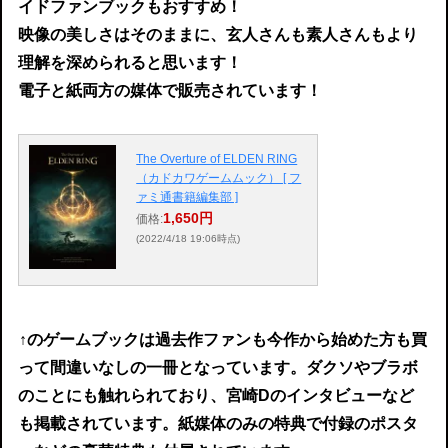
イドファンブックもおすすめ！
映像の美しさはそのままに、玄人さんも素人さんもより
理解を深められると思います！
電子と紙両方の媒体で販売されています！
The Overture of ELDEN RING
（カドカワゲームムック） [ フ
ァミ通書籍編集部 ]
1,650円
価格:
(2022/4/18 19:06時点)
↑
のゲームブックは過去作ファンも今作から始めた方も買
って間違いなしの一冊となっています。ダクソやブラボ
のことにも触れられており、宮崎Dのインタビューなど
も掲載されています。紙媒体のみの特典で付録のポスタ