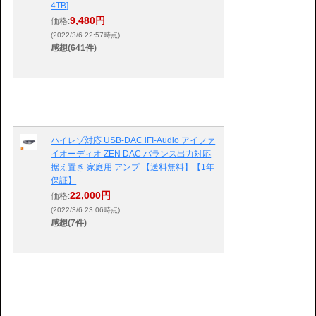
4TB]
9,480円
価格:
(2022/3/6 22:57時点)
感想(641件)
ハイレゾ対応 USB-DAC iFI-Audio アイファ
イオーディオ ZEN DAC バランス出力対応
据え置き 家庭用 アンプ 【送料無料】【1年
保証】
22,000円
価格:
(2022/3/6 23:06時点)
感想(7件)