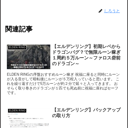
しろうと
関連記事
【エルデンリング】初期レベから
ELDEN RING
ドラゴンバグ？で無限ルーン稼ぎ
１周約５万ルーン～ファロス砦前
のドラゴン～
ELDEN RINGの序盤おすすめルーン稼ぎ 祝福に座ると同時にルーン
が入る音がして暗転後にルーンが５万程入っていると思います。 こ
れを繰り返すだけで5万ルーンが約２分で延々と入ってきます。 お
そらく取り巻きのドラゴンが１匹でも死ぬ前に祝福に座ればセーフ
です。
【エルデンリング】バックアップ
ELDEN RING
の取り方