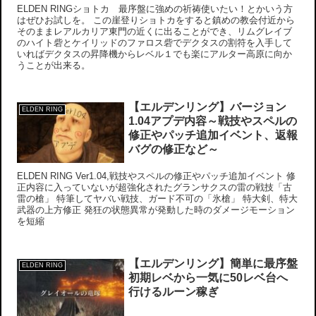
ELDEN RINGショトカ 最序盤に強めの祈祷使いたい！とかいう方
はぜひお試しを。 この崖登りショトカをすると鎮めの教会付近から
そのままレアルカリア東門の近くに出ることができ、リムグレイブ
のハイト砦とケイリッドのファロス砦でデクタスの割符を入手して
いればデクタスの昇降機からレベル１でも楽にアルター高原に向か
うことが出来る。
【エルデンリング】バージョン
ELDEN RING
1.04アプデ内容～戦技やスペルの
修正やパッチ追加イベント、返報
バグの修正など～
ELDEN RING Ver1.04,戦技やスペルの修正やパッチ追加イベント 修
正内容に入っていないが超強化されたグランサクスの雷の戦技「古
雷の槍」 特筆してヤバい戦技、ガード不可の「氷槍」 特大剣、特大
武器の上方修正 発狂の状態異常が発動した時のダメージモーション
を短縮
【エルデンリング】簡単に最序盤
ELDEN RING
初期レベから一気に50レベ台へ
行けるルーン稼ぎ