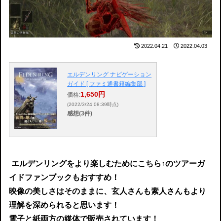
2022.04.21
2022.04.03
エルデンリング ナビゲーション
ガイド [ ファミ通書籍編集部 ]
1,650円
価格:
(2022/3/24 08:39時点)
感想(3件)
エルデンリングをより楽しむためにこちら↑のツアーガ
イドファンブックもおすすめ！
映像の美しさはそのままに、玄人さんも素人さんもより
理解を深められると思います！
電子と紙両方の媒体で販売されています！