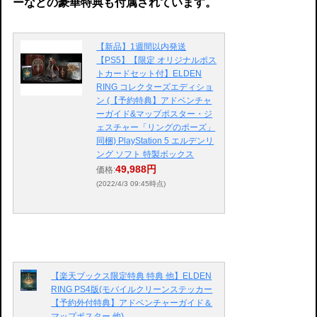
ーなどの豪華特典も付属されています。
【新品】1週間以内発送
【PS5】【限定 オリジナルポス
トカードセット付】ELDEN
RING コレクターズエディショ
ン (【予約特典】アドベンチャ
ーガイド&マップポスター・ジ
ェスチャー「リングのポーズ」
同梱) PlayStation 5 エルデンリ
ング ソフト 特製ボックス
49,988円
価格:
(2022/4/3 09:45時点)
【楽天ブックス限定特典 特典 他】ELDEN
RING PS4版(モバイルクリーンステッカー
【予約外付特典】アドベンチャーガイド＆
マップポスター 他)