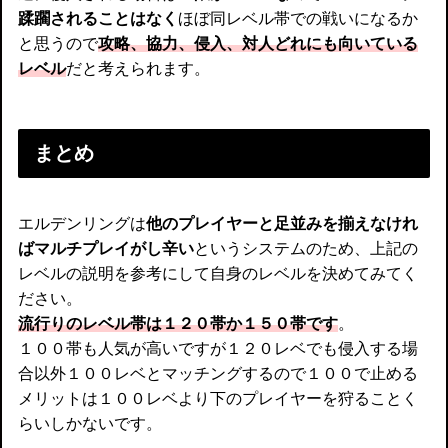
蹂躙されることはなく
ほぼ同レベル帯での戦いになるか
と思うので
攻略、協力、侵入、対人どれにも向いている
レベル
だと考えられます。
まとめ
エルデンリングは
他のプレイヤーと足並みを揃えなけれ
ばマルチプレイがし辛い
というシステムのため、上記の
レベルの説明を参考にして自身のレベルを決めてみてく
ださい。
流行りのレベル帯は１２０帯か１５０帯です
。
１００帯も人気が高いですが１２０レベでも侵入する場
合以外１００レベとマッチングするので１００で止める
メリットは１００レベより下のプレイヤーを狩ることく
らいしかないです。