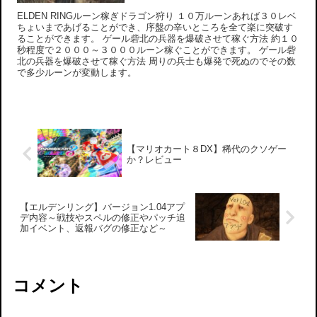
ELDEN RINGルーン稼ぎドラゴン狩り １０万ルーンあれば３０レベ
ちょいまであげることができ、序盤の辛いところを全て楽に突破す
ることができます。 ゲール砦北の兵器を爆破させて稼ぐ方法 約１０
秒程度で２０００～３０００ルーン稼ぐことができます。 ゲール砦
北の兵器を爆破させて稼ぐ方法 周りの兵士も爆発で死ぬのでその数
で多少ルーンが変動します。
【マリオカート８DX】稀代のクソゲー
か？レビュー
【エルデンリング】バージョン1.04アプ
デ内容～戦技やスペルの修正やパッチ追
加イベント、返報バグの修正など～
コメント