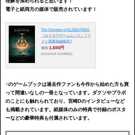
理解を深められると思います！
電子と紙両方の媒体で販売されています！
The Overture of ELDEN RING
（カドカワゲームムック） [ フ
ァミ通書籍編集部 ]
1,650円
価格:
(2022/4/18 19:06時点)
↑
のゲームブックは過去作ファンも今作から始めた方も買
って間違いなしの一冊となっています。ダクソやブラボ
のことにも触れられており、宮崎Dのインタビューなど
も掲載されています。紙媒体のみの特典で付録のポスタ
ーなどの豪華特典も付属されています。