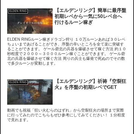
【エルデンリング】簡単に最序盤
ELDEN RING
初期レベから一気に50レベ台へ
行けるルーン稼ぎ
ELDEN RINGルーン稼ぎドラゴン狩り １０万ルーンあれば３０レベ
ちょいまであげることができ、序盤の辛いところを全て楽に突破す
ることができます。 ゲール砦北の兵器を爆破させて稼ぐ方法 約１０
秒程度で２０００～３０００ルーン稼ぐことができます。 ゲール砦
北の兵器を爆破させて稼ぐ方法 周りの兵士も爆発で死ぬのでその数
で多少ルーンが変動します。
【エルデンリング】祈祷『空裂狂
ELDEN RING
火』を序盤の初期レベでGET
動画でも祝福「狂い火むらのはずれ」から空裂狂火の場所まで実際
に行ってみたのでこちらもぜひ参考にしてみてください！ １分程度
で見れます。