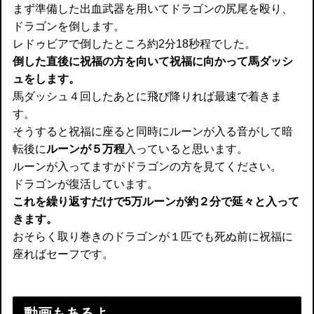
まず準備した出血武器を用いてドラゴンの尻尾を殴り、
ドラゴンを倒します。
レドゥビアで倒したところ約2分18秒程でした。
倒した直後に祝福の方を向いて祝福に向かって馬ダッシ
ュをします。
馬ダッシュ４回したあとに飛び降りれば最速で着きま
す。
そうすると祝福に座ると同時にルーンが入る音がして暗
転後に
ルーンが５万程
入っていると思います。
ルーンが入ってますがドラゴンの方を見てください。
ドラゴンが復活しています。
これを繰り返すだけで5万ルーンが約２分で延々と入って
きます。
おそらく取り巻きのドラゴンが１匹でも死ぬ前に祝福に
座ればセーフです。
動画もあるよ