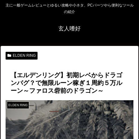
主に一般ゲームレビューとゆるい攻略や小ネタ、PCパーツやら便利なツール
の紹介
玄人嗜好
ELDEN RING
【エルデンリング】初期レベからドラゴ
ンバグ？で無限ルーン稼ぎ１周約５万ル
ーン～ファロス砦前のドラゴン～
ELDEN RING