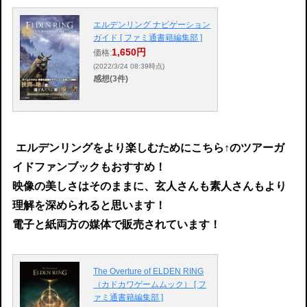
エルデンリング ナビゲーション
ガイド [ ファミ通書籍編集部 ]
1,650円
価格:
(2022/3/24 08:39時点)
感想(3件)
エルデンリングをより楽しむためにこちら↑のツアーガ
イドファンブックもおすすめ！
映像の美しさはそのままに、玄人さんも素人さんもより
理解を深められると思います！
電子と紙両方の媒体で販売されています！
The Overture of ELDEN RING
（カドカワゲームムック） [ フ
ァミ通書籍編集部 ]