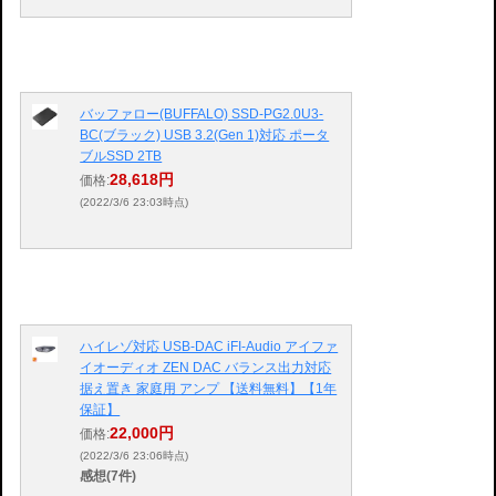
バッファロー(BUFFALO) SSD-PG2.0U3-
BC(ブラック) USB 3.2(Gen 1)対応 ポータ
ブルSSD 2TB
28,618円
価格:
(2022/3/6 23:03時点)
ハイレゾ対応 USB-DAC iFI-Audio アイファ
イオーディオ ZEN DAC バランス出力対応
据え置き 家庭用 アンプ 【送料無料】【1年
保証】
22,000円
価格:
(2022/3/6 23:06時点)
感想(7件)