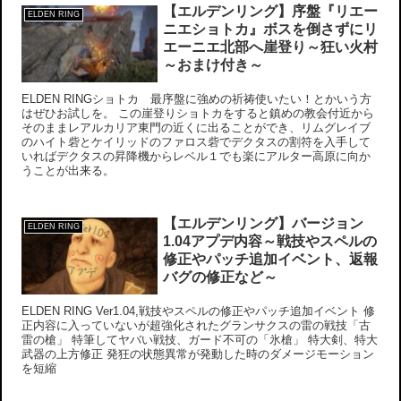
【エルデンリング】序盤『リエー
ELDEN RING
ニエショトカ』ボスを倒さずにリ
エーニエ北部へ崖登り～狂い火村
～おまけ付き～
ELDEN RINGショトカ 最序盤に強めの祈祷使いたい！とかいう方
はぜひお試しを。 この崖登りショトカをすると鎮めの教会付近から
そのままレアルカリア東門の近くに出ることができ、リムグレイブ
のハイト砦とケイリッドのファロス砦でデクタスの割符を入手して
いればデクタスの昇降機からレベル１でも楽にアルター高原に向か
うことが出来る。
【エルデンリング】バージョン
ELDEN RING
1.04アプデ内容～戦技やスペルの
修正やパッチ追加イベント、返報
バグの修正など～
ELDEN RING Ver1.04,戦技やスペルの修正やパッチ追加イベント 修
正内容に入っていないが超強化されたグランサクスの雷の戦技「古
雷の槍」 特筆してヤバい戦技、ガード不可の「氷槍」 特大剣、特大
武器の上方修正 発狂の状態異常が発動した時のダメージモーション
を短縮