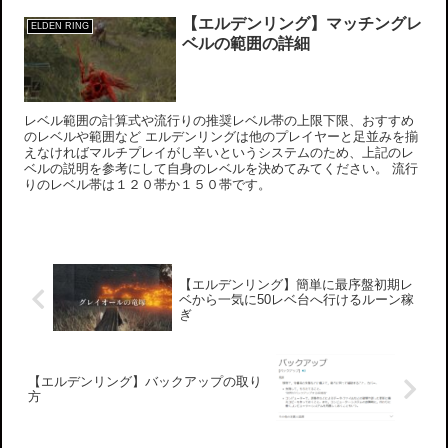
【エルデンリング】マッチングレ
ELDEN RING
ベルの範囲の詳細
レベル範囲の計算式や流行りの推奨レベル帯の上限下限、おすすめ
のレベルや範囲など エルデンリングは他のプレイヤーと足並みを揃
えなければマルチプレイがし辛いというシステムのため、上記のレ
ベルの説明を参考にして自身のレベルを決めてみてください。 流行
りのレベル帯は１２０帯か１５０帯です。
【エルデンリング】簡単に最序盤初期レ
ベから一気に50レベ台へ行けるルーン稼
ぎ
【エルデンリング】バックアップの取り
方