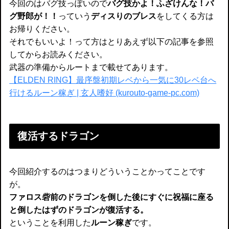
今回のはバグ技っぽいので
バグ技かよ！ふざけんな！バ
グ野郎が！！
っていう
ディスりのブレス
をしてくる方は
お帰りください。
それでもいいよ！って方はとりあえず以下の記事を参照
してからお読みください。
武器の準備からルートまで載せてあります。
【ELDEN RING】最序盤初期レベから一気に30レベ台へ
行けるルーン稼ぎ | 玄人嗜好 (kurouto-game-pc.com)
復活するドラゴン
今回紹介するのはつまりどういうことかってことです
が。
ファロス砦前のドラゴンを倒した後にすぐに祝福に座る
と倒したはずのドラゴンが復活する。
ということを利用した
ルーン稼ぎ
です。