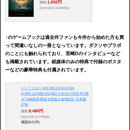
1,650円
価格:
(2022/4/18 19:06時点)
↑
のゲームブックは過去作ファンも今作から始めた方も買
って間違いなしの一冊となっています。ダクソやブラボ
のことにも触れられており、宮崎Dのインタビューなど
も掲載されています。紙媒体のみの特典で付録のポスタ
ーなどの豪華特典も付属されています。
バッファロー HD-NRLD4.0U3-BA
[USB3.1/USB3.0/USB2.0 外付けHDD PC用
＆TV録画用 静音＆防振＆放熱設計 日本製
4TB]
9,480円
価格:
(2022/3/6 22:57時点)
感想(641件)